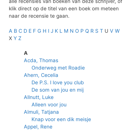
alle recensies van boeken van deze schrijver, of
klik direct op de titel van een boek om meteen
naar de recensie te gaan.
A
B
C
D
E
F
G
H
I
J
K
L
M
N
O
P
Q
R
S
T
U
V
W
X
Y
Z
A
Acda, Thomas
Onderweg met Roadie
Ahern, Cecelia
De P.S. I love you club
De som van jou en mij
Allnutt, Luke
Alleen voor jou
Almuli, Tatjana
Knap voor een dik meisje
Appel, Rene