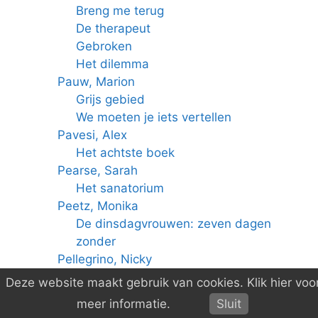
Breng me terug
De therapeut
Gebroken
Het dilemma
Pauw, Marion
Grijs gebied
We moeten je iets vertellen
Pavesi, Alex
Het achtste boek
Pearse, Sarah
Het sanatorium
Peetz, Monika
De dinsdagvrouwen: zeven dagen
zonder
Pellegrino, Nicky
Italië voor altijd
Deze website maakt gebruik van cookies. Klik hier voo
Penner, Sarah
meer informatie.
Sluit
De verborgen apotheek