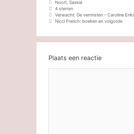
Categorieën
Noort, Saskia
Tags
4 sterren
Verwacht: De vermisten – Caroline Erik
Nicci French: boeken en volgorde
Plaats een reactie
Reactie