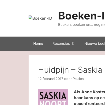
Ga
naar
Boeken-
de
inhoud
Boeken, boeken en… nog m
Home
Recensies
Nieuwe boe
Huidpijn – Saskia
12 februari 2017
door
Paulien
Als Anne Koster 
haar kans op ee
geconfronteerd.