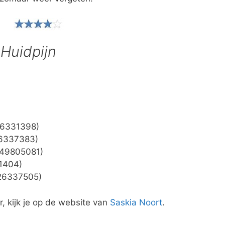
r
Huidpijn
26331398)
26337383)
049805081)
1404)
026337505)
, kijk je op de website van
Saskia Noort
.