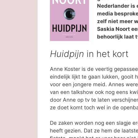
Nederlander is e
media besproken
zelf niet meer 
Saskia Noort een
behoorlijk laat 
Huidpijn
in het kort
Anne Koster is de veertig gepassee
eindelijk lijkt te gaan lukken, gooi
voor een jongere meid. Annes wereld
van een talkshow ook nog eens kwij
door Anne op tv te laten verschijne
ze doet komt toch wel in de openb
De zaken worden nog een slagje erg
heeft gezien. Dat ze hem de laatste