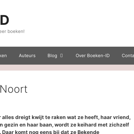
ID
eer boeken!
ken
Auteurs
Blog
Over Boeken-ID
Conta
 Noort
alles dreigt kwijt te raken wat ze heeft, haar vriend,
n gezin en haar baan, wordt ze keihard met zichzelf
 Daar komt nog eens bij dat ze Bekende