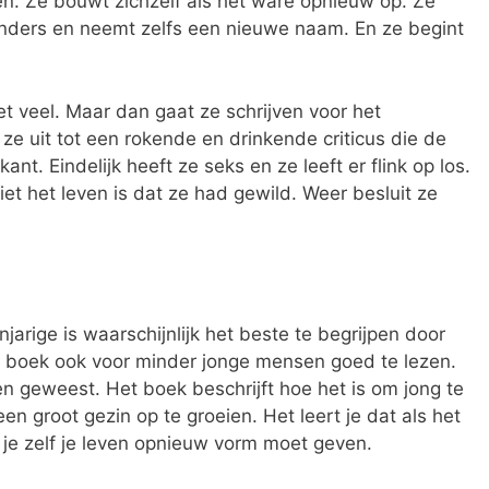
ien. Ze bouwt zichzelf als het ware opnieuw op. Ze
anders en neemt zelfs een nieuwe naam. En ze begint
et veel. Maar dan gaat ze schrijven voor het
 ze uit tot een rokende en drinkende criticus die de
nt. Eindelijk heeft ze seks en ze leeft er flink op los.
iet het leven is dat ze had gewild. Weer besluit ze
jarige is waarschijnlijk het beste te begrijpen door
et boek ook voor minder jonge mensen goed te lezen.
en geweest. Het boek beschrijft hoe het is om jong te
een groot gezin op te groeien. Het leert je dat als het
, je zelf je leven opnieuw vorm moet geven.