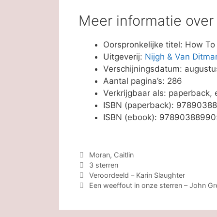
Meer informatie ove
Oorspronkelijke titel: How To 
Uitgeverij:
Nijgh & Van Ditma
Verschijningsdatum: augustu
Aantal pagina’s: 286
Verkrijgbaar als: paperback,
ISBN (paperback): 9789038
ISBN (ebook): 9789038899
Categorieën
Moran, Caitlin
Tags
3 sterren
Veroordeeld – Karin Slaughter
Een weeffout in onze sterren – John Gr