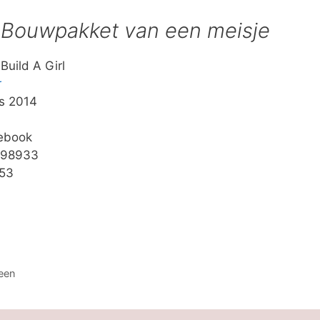
r
Bouwpakket van een meisje
Build A Girl
r
s 2014
 ebook
898933
053
een