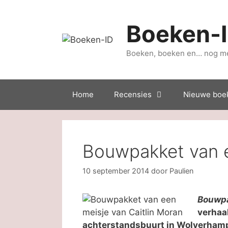
Ga
naar
Boeken-
de
inhoud
Boeken, boeken en… nog m
Home
Recensies
Nieuwe boe
Bouwpakket van e
10 september 2014
door
Paulien
Bouwpa
verhaal
achterstandsbuurt in Wolverhampt