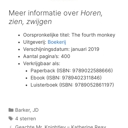
Meer informatie over
Horen,
zien, zwijgen
Oorspronkelijke titel: The fourth monkey
Uitgeverij:
Boekerij
Verschijningsdatum: januari 2019
Aantal pagina’s: 400
Verkrijgbaar als:
Paperback (ISBN: 9789022588666)
Ebook (ISBN: 9789402311846)
Luisterboek (ISBN: 9789052861197)
Categorieën
Barker, JD
Tags
4 sterren
Geachte Mr. Knightley – Katherine Reay