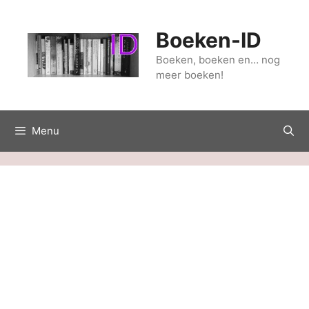
Ga
naar
Boeken-ID
de
inhoud
Boeken, boeken en… nog
meer boeken!
Menu