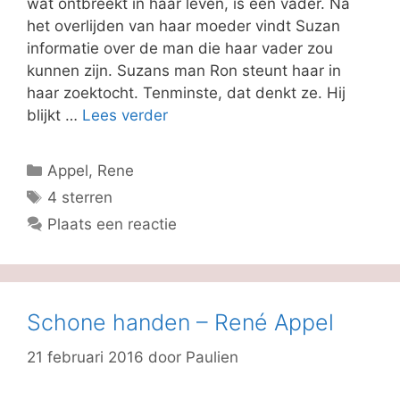
wat ontbreekt in haar leven, is een vader. Na
het overlijden van haar moeder vindt Suzan
informatie over de man die haar vader zou
kunnen zijn. Suzans man Ron steunt haar in
haar zoektocht. Tenminste, dat denkt ze. Hij
blijkt …
Lees verder
Categorieën
Appel, Rene
Tags
4 sterren
Plaats een reactie
Schone handen – René Appel
21 februari 2016
door
Paulien