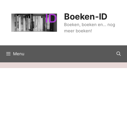
Ga
naar
Boeken-ID
de
inhoud
Boeken, boeken en… nog
meer boeken!
Menu