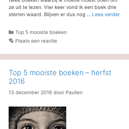
twee boeken waarbij ik moeite moest doen om
ze uit te lezen. Vier keer vond ik een boek drie
sterren waard. Blijven er dus nog …
Lees verder
Categorieën
Top 5 mooiste boeken
Plaats een reactie
Top 5 mooiste boeken – herfst
2016
13 december 2016
door
Paulien