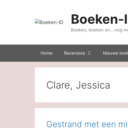
Ga
naar
Boeken-
de
inhoud
Boeken, boeken en… nog m
Home
Recensies
Nieuwe boe
Clare, Jessica
Gestrand met een mil