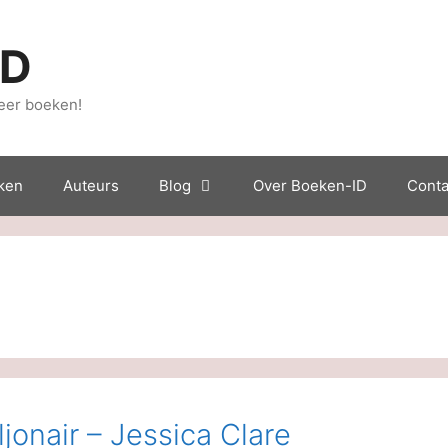
ID
eer boeken!
ken
Auteurs
Blog
Over Boeken-ID
Conta
jonair – Jessica Clare