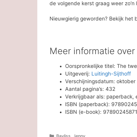
de volgende kerst graag weer zo’n 
Nieuwgierig geworden? Bekijk het 
Meer informatie ove
Oorspronkelijke titel: The tw
Uitgeverij:
Luitingh-Sijthoff
Verschijningsdatum: oktober
Aantal pagina’s: 432
Verkrijgbaar als: paperback,
ISBN (paperback): 9789024
ISBN (e-book): 9789024587
Categorieën
Bayliss, Jenny