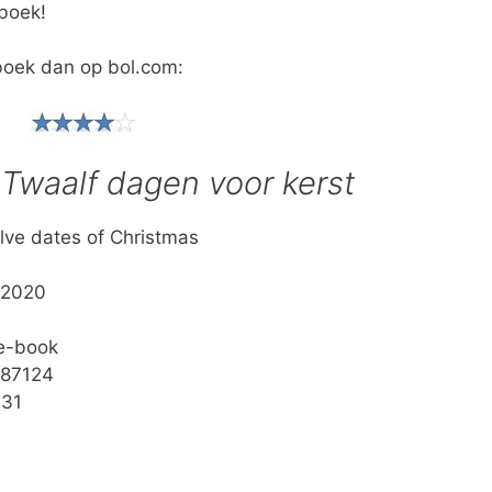
boek!
boek dan op bol.com:
r
Twaalf dagen voor kerst
elve dates of Christmas
 2020
 e-book
587124
131