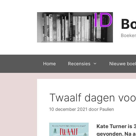
Ga
naar
de
B
inhoud
Boeken
Home
Recensies
Nieuwe boe
Twaalf dagen voor
10 december 2021
door
Paulien
Kate Turner is 
gevonden. Na a