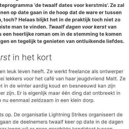
teprogramma ‘de twaalf dates voor kerstmis’. Ze zal
nen op date gaan in de hoop dat de ware er tussen
, toch? Helaas blijkt het in de praktijk toch niet zo
uiste man te vinden.
Twaalf dagen voor kerst
van
is een heerlijke roman om in de stemming te komen
gen en tegelijk te genieten van ontluikende liefdes.
rst
in het kort
een leuk leven heeft. Ze werkt freelance als ontwerper
lei lekkers voor het café van haar jeugdvriend Matt. Ze
et in de winter aardig koud en besneeuwd kan zijn
zijn. Er is eigenlijk maar één ding dat ontbreekt in
jn nu eenmaal zeldzaam in een klein dorp.
ts op. De organisatie Lightning Strikes organiseert de
j gaan de deelnemers twaalf keer op date in de dagen