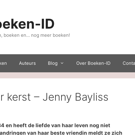
oeken-ID
, boeken en… nog meer boeken!
ken
Auteurs
Blog
Over Boeken-ID
Conta
 kerst – Jenny Bayliss
34 en heeft de liefde van haar leven nog niet
andringen van haar beste vriendin meldt ze zich