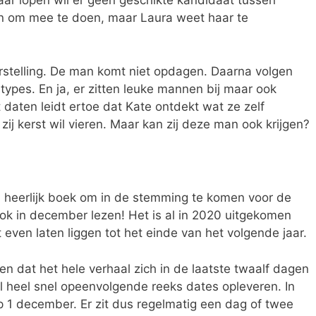
aar lopen wil er geen geschikte kandidaat tussen
ngen om mee te doen, maar Laura weet haar te
rstelling. De man komt niet opdagen. Daarna volgen
e types. En ja, er zitten leuke mannen bij maar ook
 daten leidt ertoe dat Kate ontdekt wat ze zelf
zij kerst wil vieren. Maar kan zij deze man ook krijgen?
n heerlijk boek om in de stemming te komen voor de
ook in december lezen! Het is al in 2020 uitgekomen
even laten liggen tot het einde van het volgende jaar.
n dat het hele verhaal zich in de laatste twaalf dagen
el heel snel opeenvolgende reeks dates opleveren. In
op 1 december. Er zit dus regelmatig een dag of twee