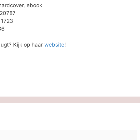
 hardcover, ebook
420787
11723
36
ugt? Kijk op haar
website
!