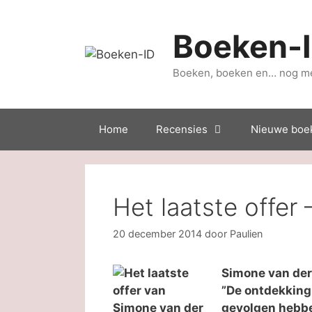
Ga
naar
Boeken-
de
inhoud
Boeken, boeken en… nog m
Home
Recensies
Nieuwe boe
Het laatste offer
20 december 2014
door
Paulien
Simone van der 
”De ontdekking 
gevolgen hebben