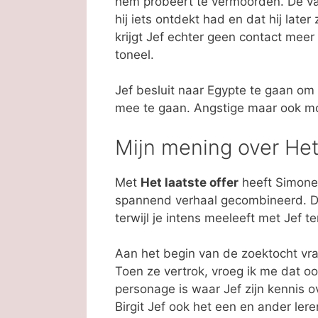
hem probeert te vermoorden. De va
hij iets ontdekt had en dat hij lat
krijgt Jef echter geen contact meer 
toneel.
Jef besluit naar Egypte te gaan om z
mee te gaan. Angstige maar ook mo
Mijn mening over Het 
Met
Het laatste offer
heeft Simone
spannend verhaal gecombineerd. Doo
terwijl je intens meeleeft met Jef ter
Aan het begin van de zoektocht vra
Toen ze vertrok, vroeg ik me dat o
personage is waar Jef zijn kennis 
Birgit Jef ook het een en ander lere