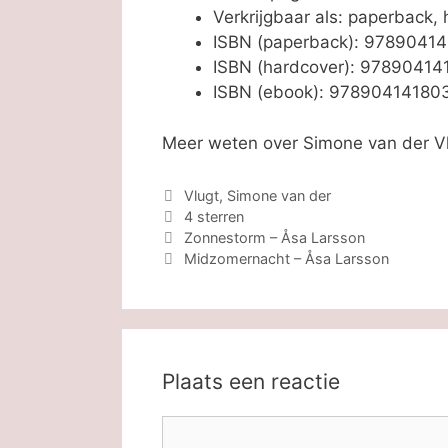
Verkrijgbaar als: paperback,
ISBN (paperback): 9789041
ISBN (hardcover): 97890414
ISBN (ebook): 97890414180
Meer weten over Simone van der Vl
Categorieën
Vlugt, Simone van der
Tags
4 sterren
Zonnestorm – Åsa Larsson
Midzomernacht – Åsa Larsson
Plaats een reactie
Reactie