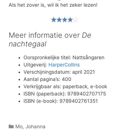
Als het zover is, wil ik het zeker lezen!
Meer informatie over
De
nachtegaal
Oorspronkelijke titel: Nattsångaren
Uitgeverij:
HarperCollins
Verschijningsdatum: april 2021
Aantal pagina’s: 400
Verkrijgbaar als: paperback, e-book
ISBN (paperback): 9789402707175
ISBN (e-book): 9789402761351
Categorieën
Mo, Johanna