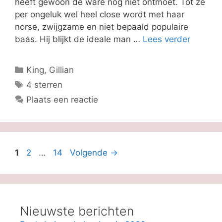
heeft gewoon de ware nog niet ontmoet. Tot ze
per ongeluk wel heel close wordt met haar
norse, zwijgzame en niet bepaald populaire
baas. Hij blijkt de ideale man …
Lees verder
Categorieën
King, Gillian
Tags
4 sterren
Plaats een reactie
Pagina
Pagina
Pagina
1
2
…
14
Volgende
→
Nieuwste berichten