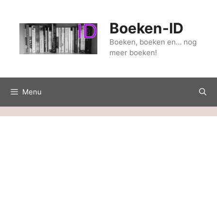
Ga
naar
Boeken-ID
de
inhoud
Boeken, boeken en… nog
meer boeken!
Menu