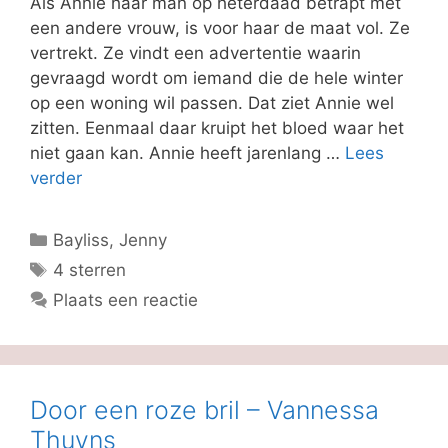
Als Annie haar man op heterdaad betrapt met
een andere vrouw, is voor haar de maat vol. Ze
vertrekt. Ze vindt een advertentie waarin
gevraagd wordt om iemand die de hele winter
op een woning wil passen. Dat ziet Annie wel
zitten. Eenmaal daar kruipt het bloed waar het
niet gaan kan. Annie heeft jarenlang …
Lees
verder
Categorieën
Bayliss, Jenny
Tags
4 sterren
Plaats een reactie
Door een roze bril – Vannessa
Thuyns