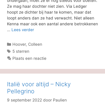
ondergaan, moet ze er nog steeds voor boeten.
Ze mag haar dochter niet zien. Via Ledger
hoopt ze dichter bij haar te komen, maar dat
loopt anders dan ze had verwacht. Niet alleen
Kenna maar ook een aantal andere betrokkenen
…
Lees verder
Categorieën
Hoover, Colleen
Tags
5 sterren
Plaats een reactie
Italië voor altijd – Nicky
Pellegrino
9 september 2022
door
Paulien