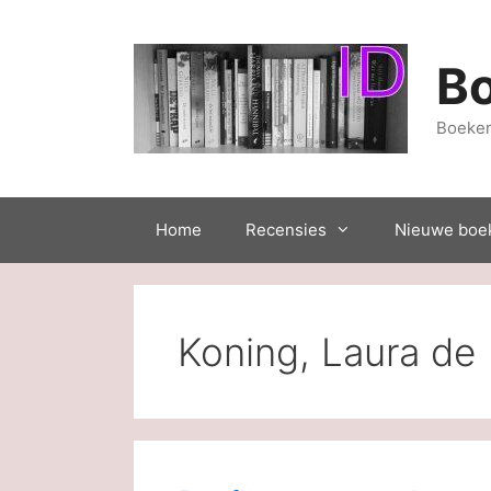
Ga
naar
de
B
inhoud
Boeken
Home
Recensies
Nieuwe boe
Koning, Laura de