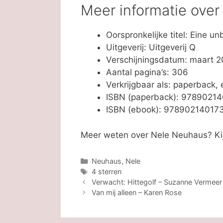
Meer informatie ove
Oorspronkelijke titel: Eine un
Uitgeverij: Uitgeverij Q
Verschijningsdatum: maart 20
Aantal pagina’s: 306
Verkrijgbaar als: paperback,
ISBN (paperback): 9789021
ISBN (ebook): 97890214017
Meer weten over Nele Neuhaus? Ki
Categorieën
Neuhaus, Nele
Tags
4 sterren
Verwacht: Hittegolf – Suzanne Vermeer
Van mij alleen – Karen Rose