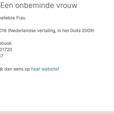
r Een onbeminde vrouw
beliebte Frau
16 (Nederlandse vertaling, in het Duits 2009)
 ebook
401720
37
jk dan eens op
haar website
!