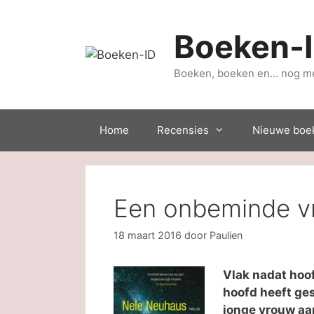
Ga
naar
Boeken-
de
inhoud
Boeken, boeken en… nog m
Home
Recensies
Nieuwe boe
Een onbeminde v
18 maart 2016
door
Paulien
Vlak nadat hoof
hoofd heeft ge
jonge vrouw aa