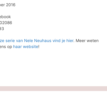
ber 2016
 ebook
402086
93
ze serie van Nele Neuhaus vind je hier
. Meer weten
eens op
haar website
!