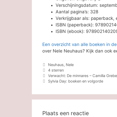
Verschijningsdatum: septem
Aantal pagina’s: 328
Verkrijgbaar als: paperback,
ISBN (paperback): 9789021
ISBN (ebook): 97890214020
Een overzicht van alle boeken in de
over Nele Neuhaus? Kijk dan ook 
Categorieën
Neuhaus, Nele
Tags
4 sterren
Verwacht: De minnares – Camilla Grebe
Sylvia Day: boeken en volgorde
Plaats een reactie