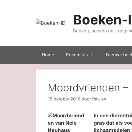
Ga
naar
Boeken-
de
inhoud
Boeken, boeken en… nog m
Home
Recensies
Nieuwe boe
Moordvrienden –
15 oktober 2016
door
Paulien
In een dierentu
gras dat als voe
lichaamsdelen v