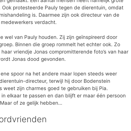
anden gemaakt. Een aantal mensen heeft namelijk grote
. Ook protesteerde Pauly tegen de dierentuin, omdat
mishandeling is. Daarmee zijn ook directeur van de
le medewerkers verdacht.
e wel van Pauly houden. Zij zijn geïnspireerd door
roep. Binnen die groep rommelt het echter ook. Zo
 haar vriendje Jonas compromitterende foto’s van haar
wordt Jonas dood gevonden.
t ene spoor na het andere maar lopen steeds weer
ierentuin-directeur, terwijl hij door Bodenstein
 weet zijn charmes goed te gebruiken bij Pia.
s in elkaar te passen en dan blijft er maar één persoon
 Maar of ze gelijk hebben…
ordvrienden