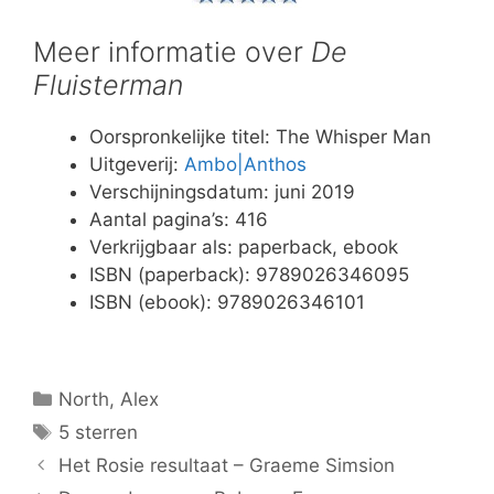
Meer informatie over
De
Fluisterman
Oorspronkelijke titel: The Whisper Man
Uitgeverij:
Ambo|Anthos
Verschijningsdatum: juni 2019
Aantal pagina’s: 416
Verkrijgbaar als: paperback, ebook
ISBN (paperback): 9789026346095
ISBN (ebook): 9789026346101
Categorieën
North, Alex
Tags
5 sterren
Het Rosie resultaat – Graeme Simsion