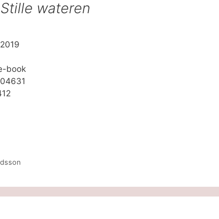
r
Stille wateren
 2019
 e-book
704631
412
rdsson