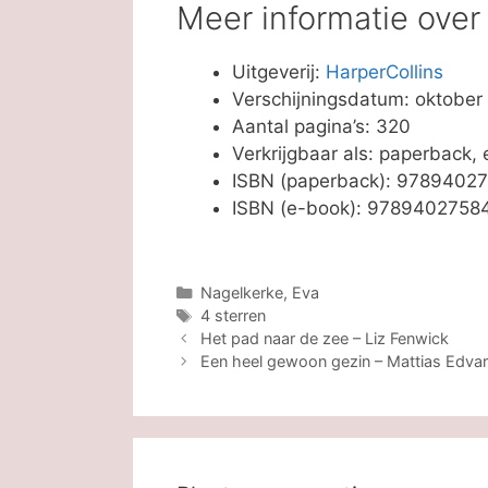
Meer informatie ove
Uitgeverij:
HarperCollins
Verschijningsdatum: oktober
Aantal pagina’s: 320
Verkrijgbaar als: paperback,
ISBN (paperback): 9789402
ISBN (e-book): 9789402758
Categorieën
Nagelkerke, Eva
Tags
4 sterren
Het pad naar de zee – Liz Fenwick
Een heel gewoon gezin – Mattias Edva