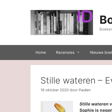
Ga
naar
de
B
inhoud
Boeken
Home
Recensies
Nieuwe boe
Stille wateren – 
16 oktober 2020
door
Paulien
Stille wateren
v
Sophie is nege