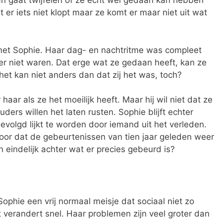
n gaat twijfelen of ze echt wel gedaan kan hebben
 er iets niet klopt maar ze komt er maar niet uit wat
 met Sophie. Haar dag- en nachtritme was compleet
er niet waren. Dat erge wat ze gedaan heeft, kan ze
het kan niet anders dan dat zij het was, toch?
 haar als ze het moeilijk heeft. Maar hij wil niet dat ze
ders willen het laten rusten. Sophie blijft echter
volgd lijkt te worden door iemand uit het verleden.
oor dat de gebeurtenissen van tien jaar geleden weer
 eindelijk achter wat er precies gebeurd is?
 Sophie een vrij normaal meisje dat sociaal niet zo
t verandert snel. Haar problemen zijn veel groter dan