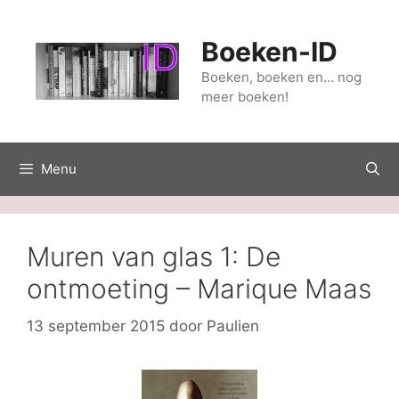
Ga
naar
Boeken-ID
de
inhoud
Boeken, boeken en… nog
meer boeken!
Menu
Muren van glas 1: De
ontmoeting – Marique Maas
13 september 2015
door
Paulien