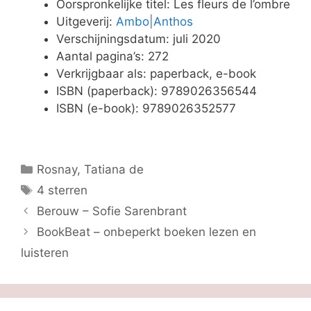
Oorspronkelijke titel: Les fleurs de l’ombre
Uitgeverij:
Ambo|Anthos
Verschijningsdatum: juli 2020
Aantal pagina’s: 272
Verkrijgbaar als: paperback, e-book
ISBN (paperback): 9789026356544
ISBN (e-book): 9789026352577
Categorieën
Rosnay, Tatiana de
Tags
4 sterren
Berouw – Sofie Sarenbrant
BookBeat – onbeperkt boeken lezen en
luisteren