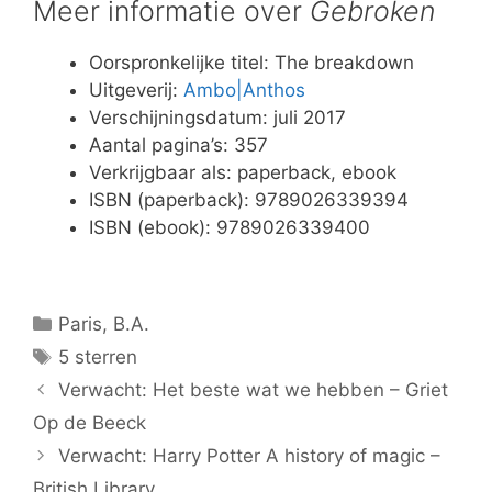
Meer informatie over
Gebroken
Oorspronkelijke titel: The breakdown
Uitgeverij:
Ambo|Anthos
Verschijningsdatum: juli 2017
Aantal pagina’s: 357
Verkrijgbaar als: paperback, ebook
ISBN (paperback): 9789026339394
ISBN (ebook): 9789026339400
Categorieën
Paris, B.A.
Tags
5 sterren
Verwacht: Het beste wat we hebben – Griet
Op de Beeck
Verwacht: Harry Potter A history of magic –
British Library