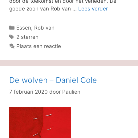
door de toekomst en door het verleden. De
goede zoon van Rob van …
Lees verder
Categorieën
Essen, Rob van
Tags
2 sterren
Plaats een reactie
De wolven – Daniel Cole
7 februari 2020
door
Paulien