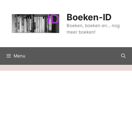
Ga
naar
Boeken-ID
de
inhoud
Boeken, boeken en… nog
meer boeken!
Menu