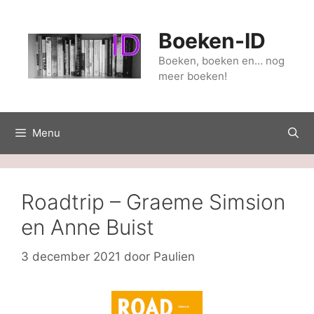
Ga
naar
Boeken-ID
de
inhoud
Boeken, boeken en… nog
meer boeken!
Menu
Roadtrip – Graeme Simsion
en Anne Buist
3 december 2021
door
Paulien