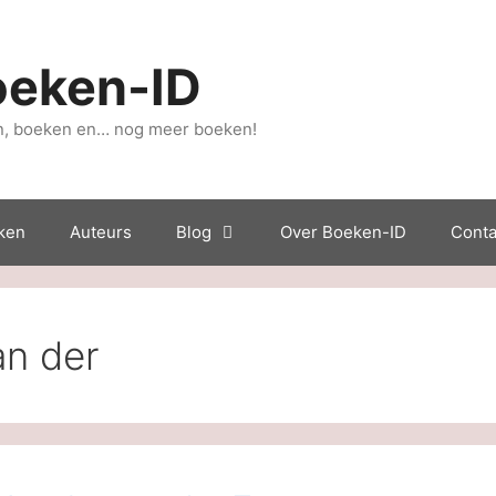
oeken-ID
, boeken en… nog meer boeken!
ken
Auteurs
Blog
Over Boeken-ID
Conta
n der