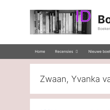
Ga
naar
de
B
inhoud
Boeken
Home
Recensies
Nieuwe boe
Zwaan, Yvanka va