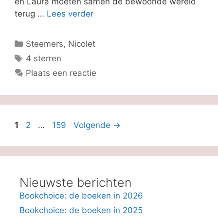
en Laura moeten samen de bewoonde wereld
terug …
Lees verder
Categorieën
Steemers, Nicolet
Tags
4 sterren
Plaats een reactie
Pagina
Pagina
Pagina
1
2
…
159
Volgende
→
Nieuwste berichten
Bookchoice: de boeken in 2026
Bookchoice: de boeken in 2025