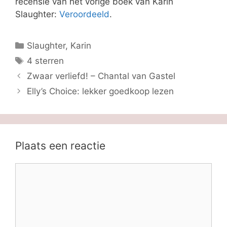
recensie van het vorige boek van Karin
Slaughter:
Veroordeeld
.
Categorieën
Slaughter, Karin
Tags
4 sterren
Zwaar verliefd! – Chantal van Gastel
Elly’s Choice: lekker goedkoop lezen
Plaats een reactie
Reactie