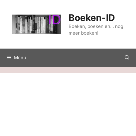
Ga
naar
Boeken-ID
de
inhoud
Boeken, boeken en… nog
meer boeken!
Menu