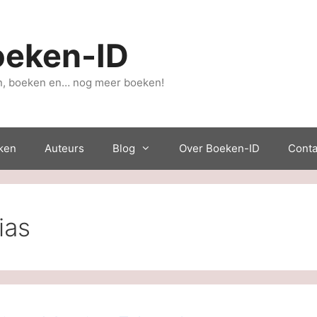
oeken-ID
, boeken en… nog meer boeken!
ken
Auteurs
Blog
Over Boeken-ID
Conta
ias