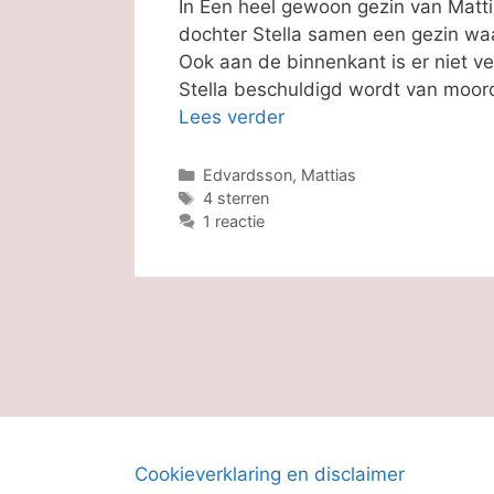
In Een heel gewoon gezin van Mat
dochter Stella samen een gezin waa
Ook aan de binnenkant is er niet v
Stella beschuldigd wordt van moor
Lees verder
Categorieën
Edvardsson, Mattias
Tags
4 sterren
1 reactie
Cookieverklaring en disclaimer