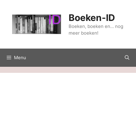
Ga
naar
Boeken-ID
de
inhoud
Boeken, boeken en… nog
meer boeken!
Menu