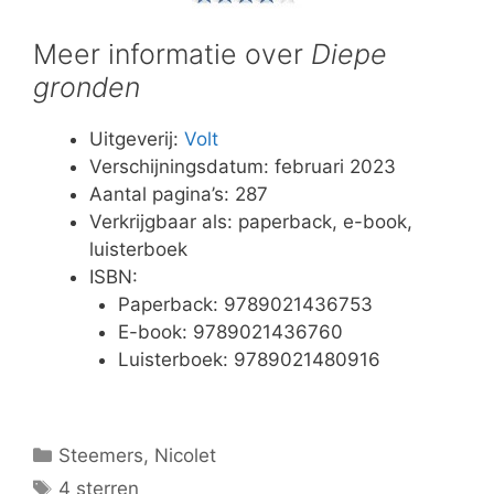
Meer informatie over
Diepe
gronden
Uitgeverij:
Volt
Verschijningsdatum: februari 2023
Aantal pagina’s: 287
Verkrijgbaar als: paperback, e-book,
luisterboek
ISBN:
Paperback: 9789021436753
E-book: 9789021436760
Luisterboek: 9789021480916
Categorieën
Steemers, Nicolet
Tags
4 sterren