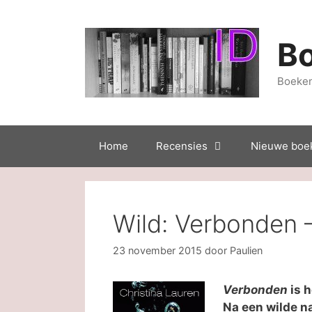
Ga
naar
de
B
inhoud
Boeken
Home
Recensies
Nieuwe boe
Wild: Verbonden –
23 november 2015
door
Paulien
Verbonden
is h
Na een wilde na