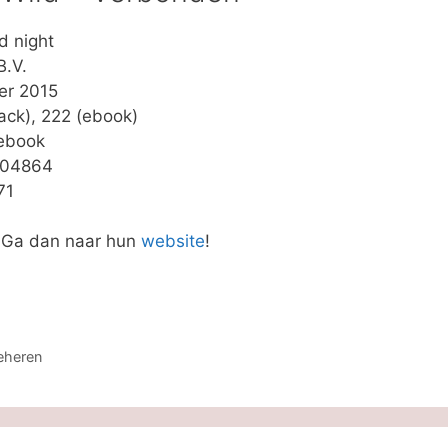
ld night
B.V.
er 2015
ack), 222 (ebook)
 ebook
604864
71
? Ga dan naar hun
website
!
eheren