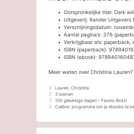
Oorspronkelijke titel: Dark wi
Uitgeverij: Xander Uitgevers 
Verschijningsdatum: novemb
Aantal pagina’s: 376 (paperb
Verkrijgbaar als: paperback,
ISBN (paperback): 9789401
ISBN (ebook): 97894016048
Meer weten over Christina Lauren
Categorieën
Lauren, Christina
Tags
3 sterren
100 gelukkige dagen – Fausto Brizzi
Calibre: programma om je ebooks te b