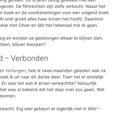
lling geraakt. Ze is jaren bezig geweest met een
gegeven. De filmrechten zijn zelfs verkocht. Naast het
aar boek en de voorbereidingen voor een volgend boek
 Al snel groeit alles haar boven het hoofd. Daardoor
tie met Oliver en lijkt het helemaal mis te gaan.
og en worden ze gedwongen elkaar te blijven zien.
dden, blijven bestaan?
ld – Verbonden
en
Verlangen
, heb ik twee maanden geleden vlak na
ek ik uit naar dit derde deel. Toen het er eindelijk
 En was het wat ik ervan verwachtte? Natuurlijk
, het was al bekend dat het daar over zou gaan. Wat
gekomen.
wacht. Erg veel gebeurt er eigenlijk niet in
Wild –