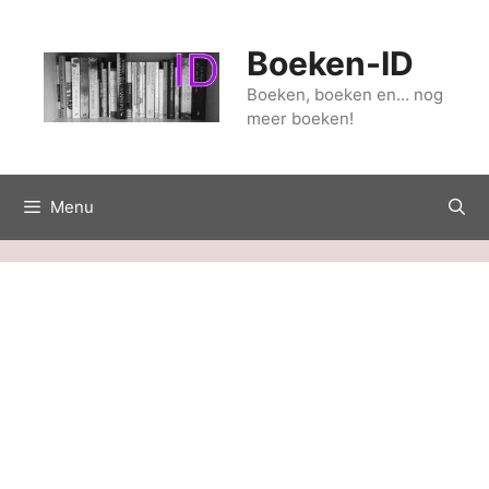
Ga
naar
Boeken-ID
de
inhoud
Boeken, boeken en… nog
meer boeken!
Menu