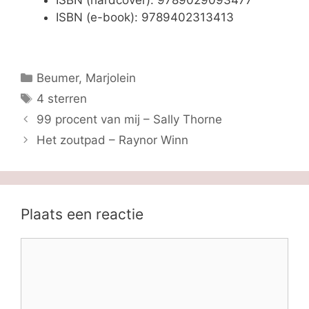
ISBN (hardcover): 9789029093477
ISBN (e-book): 9789402313413
Categorieën
Beumer, Marjolein
Tags
4 sterren
99 procent van mij – Sally Thorne
Het zoutpad – Raynor Winn
Plaats een reactie
Reactie