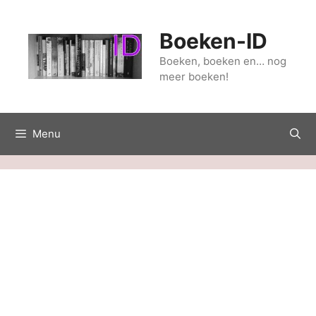
Ga
naar
Boeken-ID
de
inhoud
Boeken, boeken en… nog
meer boeken!
Menu