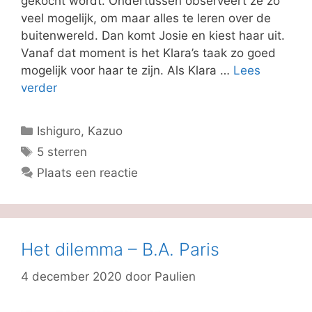
gekocht wordt. Ondertussen observeert ze zo
veel mogelijk, om maar alles te leren over de
buitenwereld. Dan komt Josie en kiest haar uit.
Vanaf dat moment is het Klara’s taak zo goed
mogelijk voor haar te zijn. Als Klara …
Lees
verder
Categorieën
Ishiguro, Kazuo
Tags
5 sterren
Plaats een reactie
Het dilemma – B.A. Paris
4 december 2020
door
Paulien