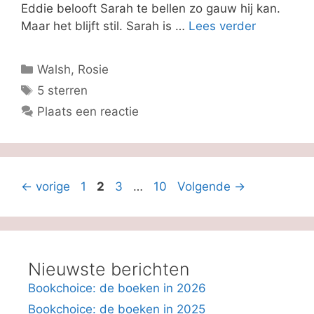
Eddie belooft Sarah te bellen zo gauw hij kan.
Maar het blijft stil. Sarah is …
Lees verder
Categorieën
Walsh, Rosie
Tags
5 sterren
Plaats een reactie
Pagina
Pagina
Pagina
Pagina
←
vorige
1
2
3
…
10
Volgende
→
Nieuwste berichten
Bookchoice: de boeken in 2026
Bookchoice: de boeken in 2025