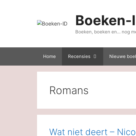
Ga
naar
Boeken-
de
inhoud
Boeken, boeken en… nog m
Home
Recensies
Nieuwe boe
Romans
Wat niet deert – Nic