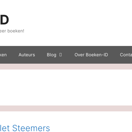
ID
eer boeken!
ken
Auteurs
Blog
Over Boeken-ID
Conta
olet Steemers