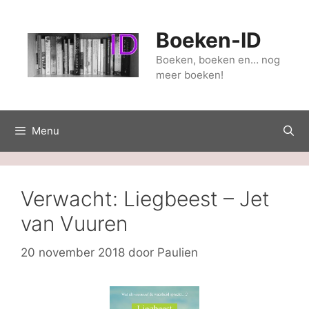
Ga
naar
Boeken-ID
de
inhoud
Boeken, boeken en… nog
meer boeken!
Menu
Verwacht: Liegbeest – Jet
van Vuuren
20 november 2018
door
Paulien