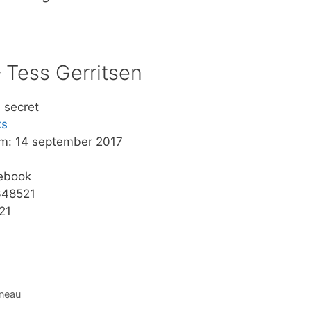
 Tess Gerritsen
a secret
ks
um: 14 september 2017
 ebook
348521
21
nneau