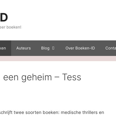
ID
eer boeken!
ken
Auteurs
Blog
Over Boeken-ID
Conta
t een geheim – Tess
chrijft twee soorten boeken: medische thrillers en