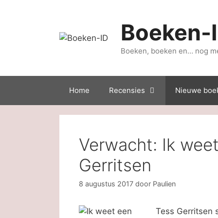
Ga
naar
Boeken-
de
inhoud
Boeken, boeken en… nog m
Home
Recensies
Nieuwe boe
Verwacht: Ik wee
Gerritsen
8 augustus 2017
door
Paulien
Tess Gerritsen s