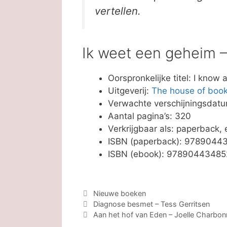
vertellen.
Ik weet een geheim –
Oorspronkelijke titel: I know 
Uitgeverij:
The house of boo
Verwachte verschijningsdat
Aantal pagina’s: 320
Verkrijgbaar als: paperback,
ISBN (paperback): 9789044
ISBN (ebook): 97890443485
Categorieën
Nieuwe boeken
Diagnose besmet – Tess Gerritsen
Aan het hof van Eden – Joelle Charbo