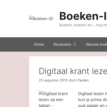
Ga
naar
Boeken-
de
inhoud
Boeken, boeken en… nog m
Home
Recensies
Nieuwe boe
Digitaal krant lez
25 augustus 2015
door
Paulien
Digitaal lezen 
kun je prima di
oud papier en 