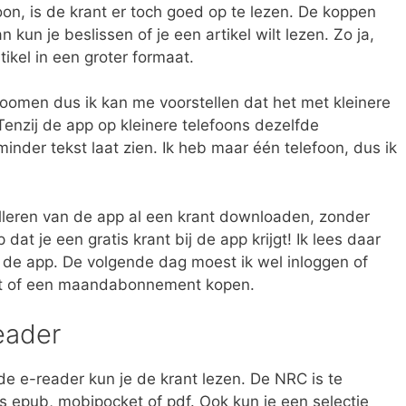
oon, is de krant er toch goed op te lezen. De koppen
 kun je beslissen of je een artikel wilt lezen. Zo ja,
rtikel in een groter formaat.
itzoomen dus ik kan me voorstellen dat het met kleinere
. Tenzij de app op kleinere telefoons dezelfde
nder tekst laat zien. Ik heb maar één telefoon, dus ik
alleren van de app al een krant downloaden, zonder
p dat je een gratis krant bij de app krijgt! Ik lees daar
ij de app. De volgende dag moest ik wel inloggen of
ant of een maandabonnement kopen.
eader
de e-reader kun je de krant lezen. De NRC is te
 epub, mobipocket of pdf. Ook kun je een selectie