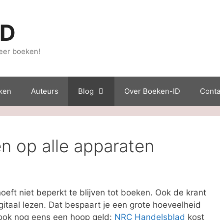
ID
eer boeken!
ken
Auteurs
Blog
Over Boeken-ID
Conta
en op alle apparaten
hoeft niet beperkt te blijven tot boeken. Ook de krant
gitaal lezen. Dat bespaart je een grote hoeveelheid
ook nog eens een hoop geld:
NRC Handelsblad
kost