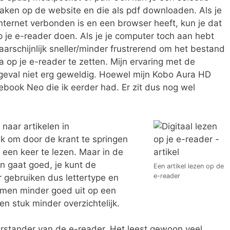
aken op de website en die als pdf downloaden. Als je
nternet verbonden is en een browser heeft, kun je dat
p je e-reader doen. Als je je computer toch aan hebt
aarschijnlijk sneller/minder frustrerend om het bestand
op je e-reader te zetten. Mijn ervaring met de
 geval niet erg geweldig. Hoewel mijn Kobo Aura HD
ebook Neo die ik eerder had. Er zit dus nog wel
 naar artikelen in
k om door de krant te springen
 een keer te lezen. Maar in de
n gaat goed, je kunt de
Een artikel lezen op de
e-reader
r gebruiken dus lettertype en
s komen minder goed uit op een
n stuk minder overzichtelijk.
rstander van de e-reader. Het leest gewoon veel