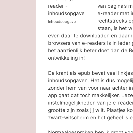
van pagina’s m
e-reader met i
rechtstreeks o
Inhoudsopgave
staan, is het w
even daar te downloaden en daarna 
browsers van e-readers is in ieder
het aanzienlijk beter doet dan de B
ontwikkeling in!
De krant als epub bevat veel linkjes
inhoudsopgaven. Het is dus mogelij
zonder hem van voor naar achter in
app gaat dat toch makkelijker. Leze
instelmogelijkheden van je e-reade
grootte zijn zoals jij wilt. Plaatje
zwart-witscherm en het geheel is ee
Normaalgesproken ben ik groot voo