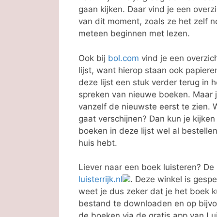
gaan kijken. Daar vind je een overz
van dit moment, zoals ze het zelf n
meteen beginnen met lezen.
Ook bij
bol.com
vind je een overzic
lijst, want hierop staan ook papie
deze lijst een stuk verder terug in h
spreken van nieuwe boeken. Maar ja,
vanzelf de nieuwste eerst te zien. W
gaat verschijnen? Dan kun je kijken
boeken in deze lijst wel al bestell
huis hebt.
Liever naar een boek luisteren? De 
luisterrijk.nl
. Deze winkel is gespec
weet je dus zeker dat je het boek k
bestand te downloaden en op bijvoo
de boeken via de gratis app van Luis