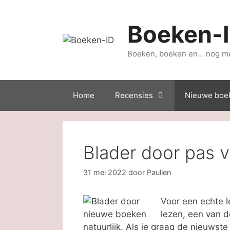
Ga
naar
Boeken-
de
inhoud
Boeken, boeken en… nog m
Home
Recensies
Nieuwe boe
Blader door pas 
31 mei 2022
door
Paulien
Voor een echte l
lezen, een van de
natuurlijk. Als je graag de nieuwst