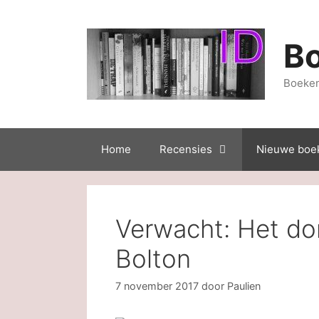
Ga
naar
de
B
inhoud
Boeken
Home
Recensies
Nieuwe boe
Verwacht: Het do
Bolton
7 november 2017
door
Paulien