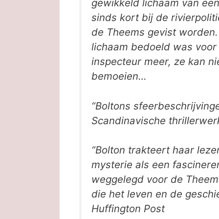
gewikkeld lichaam van een 
sinds kort bij de rivierpoli
de Theems gevist worden. M
lichaam bedoeld was voor 
inspecteur meer, ze kan n
bemoeien…
“Boltons sfeerbeschrijvin
Scandinavische thrillerwer
“Bolton trakteert haar le
mysterie als een fascinere
weggelegd voor de Theems:
die het leven en de geschi
Huffington Post