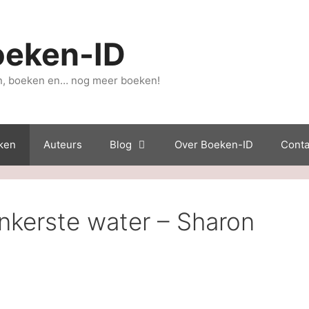
oeken-ID
, boeken en… nog meer boeken!
ken
Auteurs
Blog
Over Boeken-ID
Conta
nkerste water – Sharon