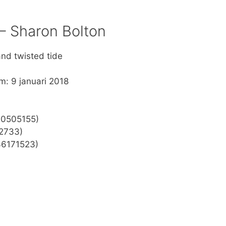
– Sharon Bolton
and twisted tide
m: 9 januari 2018
00505155)
2733)
46171523)